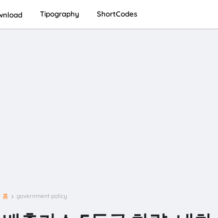
Tipography
ShortCodes
nload
홈
government policy