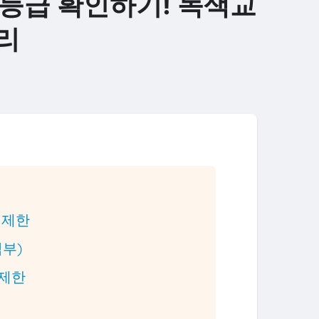
 등급 확인하기! 녹색교
리
행제한
심부)
행제한