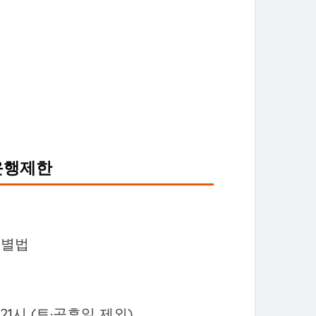
운행제한
특별법
21시 (토·공휴일 제외)